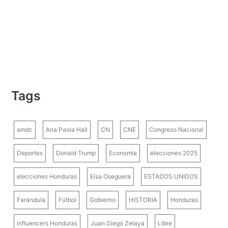
Tags
amdc
Ana Paola Hall
CN
CNE
Congreso Nacional
Deportes
Donald Trump
Economía
elecciones 2025
elecciones Honduras
Elsa Oseguera
ESTADOS UNIDOS
Farándula
Fútbol
Gobierno
HISTORIA
Honduras
influencers Honduras
Juan Diego Zelaya
Libre