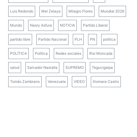
Luis Redondo
Mel Zelaya
Milagro Flores
Mundial 2026
Mundo
Nasry Asfura
NOTICIA
Partido Liberal
partido libre
Partido Nacional
PLH
PN
politica
POLÍTICA
Política
Redes sociales
Rixi Moncada
salud
Salvador Nasralla
SUPREMO
Tegucigalpa
Tomás Zambrano
Venezuela
VIDEO
Xiomara Castro