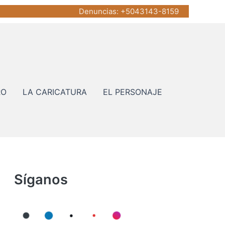
Denuncias
: +5043143-8159
RO
LA CARICATURA
EL PERSONAJE
Síganos