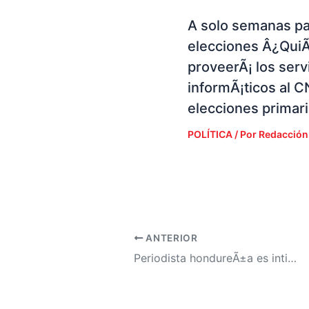
A solo semanas pa
elecciones Â¿Qui
proveerÃ¡ los serv
informÃ¡ticos al C
elecciones primar
POLÍTICA
/ Por
Redacción
ANTERIOR
Periodista hondureÃ±a es intimidada en su casa por desconocidos que le dejaron "un muÃ±eco policÃ­a"