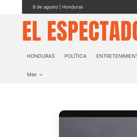
Ir
8 de agosto | Honduras
al
contenido
HONDURAS
POLÍTICA
ENTRETENIMIEN
Mas