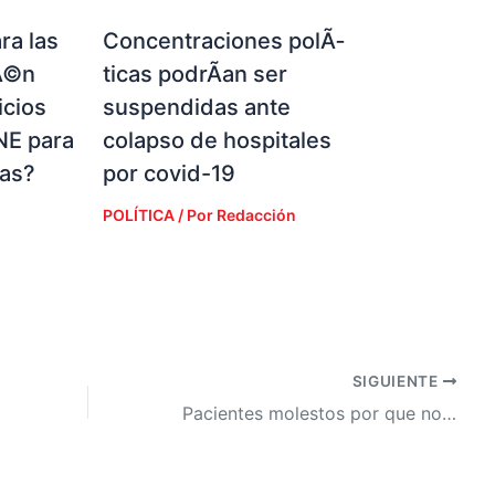
ra las
Concentraciones polÃ­
Ã©n
ticas podrÃ­an ser
icios
suspendidas ante
NE para
colapso de hospitales
ias?
por covid-19
POLÍTICA
/ Por
Redacción
SIGUIENTE
Pacientes molestos por que no hay atenciÃ³n en los hospitales pÃºblicos del paÃ­s