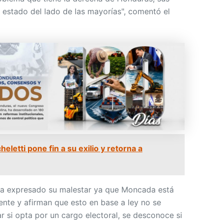
 estado del lado de las mayorías", comentó el
eletti pone fin a su exilio y retorna a
 ha expresado su malestar ya que Moncada está
ente y afirman que esto en base a ley no se
r si opta por un cargo electoral, se desconoce si