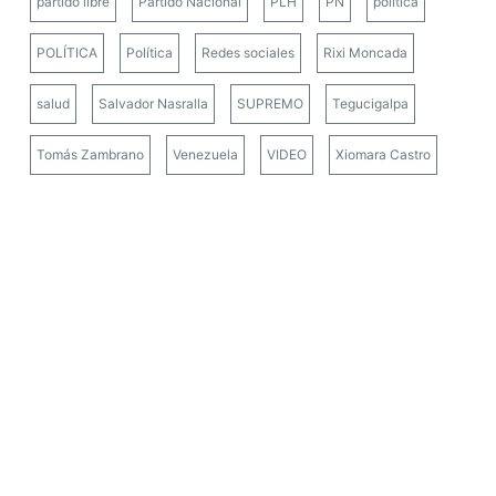
partido libre
Partido Nacional
PLH
PN
politica
POLÍTICA
Política
Redes sociales
Rixi Moncada
salud
Salvador Nasralla
SUPREMO
Tegucigalpa
Tomás Zambrano
Venezuela
VIDEO
Xiomara Castro