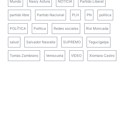
Mundo
Nasry Asfura
NOTICIA
Partido Liberal
partido libre
Partido Nacional
PLH
PN
politica
POLÍTICA
Política
Redes sociales
Rixi Moncada
salud
Salvador Nasralla
SUPREMO
Tegucigalpa
Tomás Zambrano
Venezuela
VIDEO
Xiomara Castro