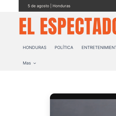
Ir
5 de agosto | Honduras
al
contenido
HONDURAS
POLÍTICA
ENTRETENIMIEN
Mas