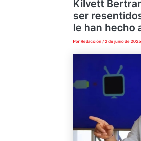
Kilvett Bertra
ser resentido
le han hecho 
Por
Redacción
/
2 de junio de 2025