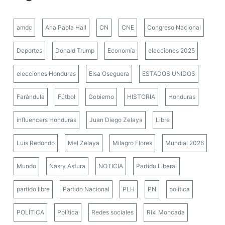
amdc
Ana Paola Hall
CN
CNE
Congreso Nacional
Deportes
Donald Trump
Economía
elecciones 2025
elecciones Honduras
Elsa Oseguera
ESTADOS UNIDOS
Farándula
Fútbol
Gobierno
HISTORIA
Honduras
influencers Honduras
Juan Diego Zelaya
Libre
Luis Redondo
Mel Zelaya
Milagro Flores
Mundial 2026
Mundo
Nasry Asfura
NOTICIA
Partido Liberal
partido libre
Partido Nacional
PLH
PN
politica
POLÍTICA
Política
Redes sociales
Rixi Moncada