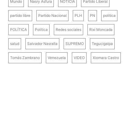
Mundo
Nasry Asfura
NOTICIA
Partido Liberal
partido libre
Partido Nacional
PLH
PN
politica
POLÍTICA
Política
Redes sociales
Rixi Moncada
salud
Salvador Nasralla
SUPREMO
Tegucigalpa
Tomás Zambrano
Venezuela
VIDEO
Xiomara Castro