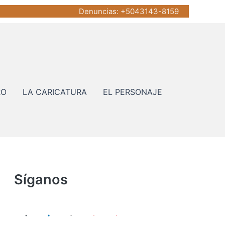
Denuncias
: +5043143-8159
RO
LA CARICATURA
EL PERSONAJE
Síganos