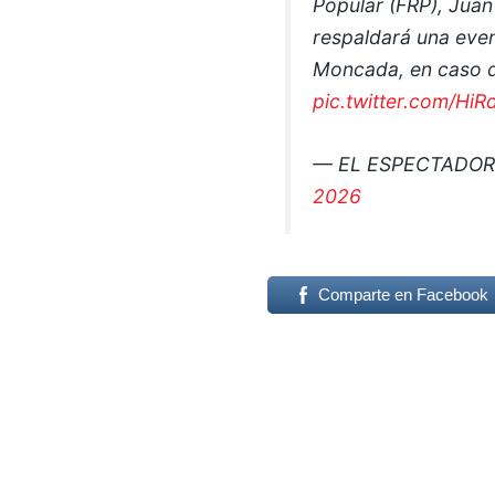
Popular (FRP), Jua
respaldará una even
Moncada, en caso d
pic.twitter.com/Hi
— EL ESPECTADO
2026
Comparte en Facebook