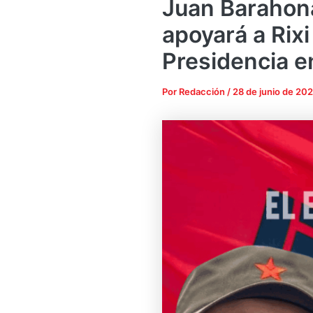
Juan Barahon
apoyará a Rix
Presidencia 
Por
Redacción
/
28 de junio de 20