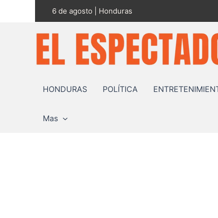
Ir
6 de agosto | Honduras
al
contenido
HONDURAS
POLÍTICA
ENTRETENIMIEN
Mas