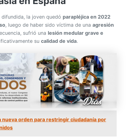
asia en España
 difundida, la joven quedó
parapléjica en 2022
iso
, luego de haber sido víctima de una
agresión
cuencia, sufrió una
lesión medular grave e
ificativamente su
calidad de vida
.
 nueva orden para restringir ciudadanía por
nidos