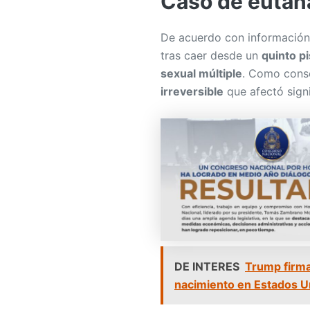
Caso de eutan
De acuerdo con información
tras caer desde un
quinto p
sexual múltiple
. Como conse
irreversible
que afectó sign
DE INTERES
Trump firma
nacimiento en Estados U