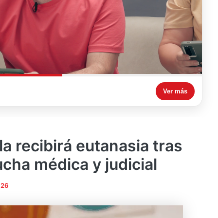
Ver más
a recibirá eutanasia tras
cha médica y judicial
026