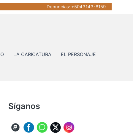
Denuncias
: +5043143-8159
RO
LA CARICATURA
EL PERSONAJE
Síganos