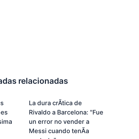
adas relacionadas
os
La dura crÃ­tica de
bes
Rivaldo a Barcelona: "Fue
­sima
un error no vender a
Messi cuando tenÃ­a