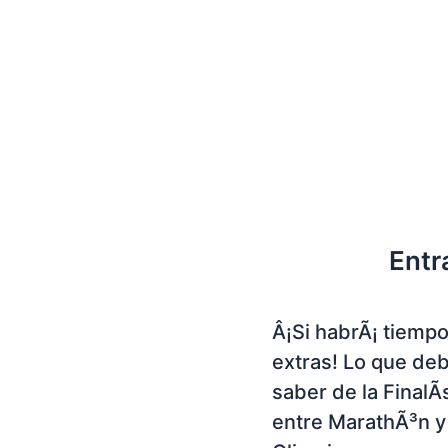
Entr
Â¡Si habrÃ¡ tiemp
extras! Lo que de
saber de la FinalÃ
entre MarathÃ³n y