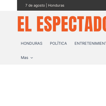
Ir
7 de agosto | Honduras
al
contenido
HONDURAS
POLÍTICA
ENTRETENIMIEN
Mas