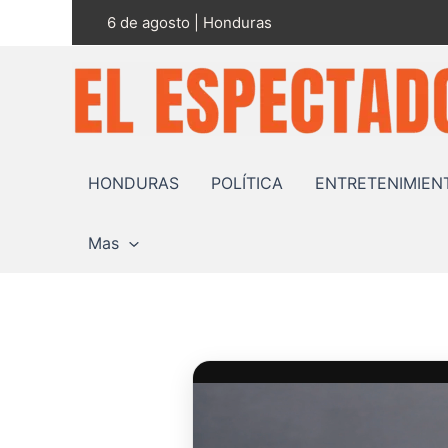
Ir
6 de agosto | Honduras
al
contenido
HONDURAS
POLÍTICA
ENTRETENIMIEN
Mas