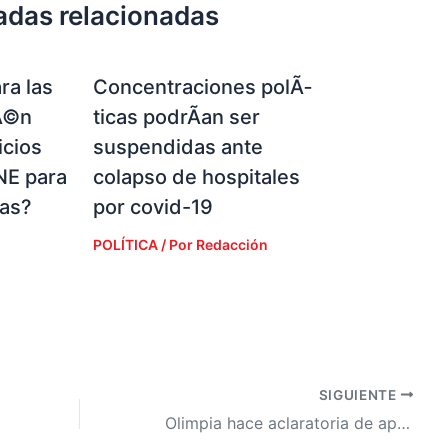
adas relacionadas
ra las
Concentraciones polÃ­
Ã©n
ticas podrÃ­an ser
icios
suspendidas ante
NE para
colapso de hospitales
ias?
por covid-19
POLÍTICA
/ Por
Redacción
SIGUIENTE
Olimpia hace aclaratoria de apoyo político tras polémica vídeo