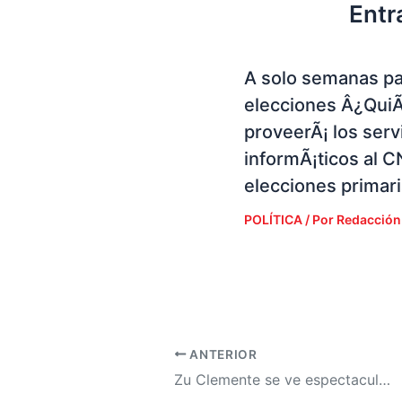
Entr
A solo semanas pa
elecciones Â¿Qui
proveerÃ¡ los serv
informÃ¡ticos al C
elecciones primar
POLÍTICA
/ Por
Redacción
ANTERIOR
Zu Clemente se ve espectacular en traje de baÃ±o