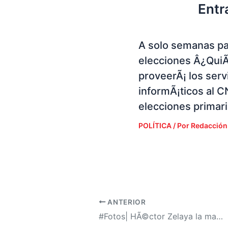
Entr
A solo semanas pa
elecciones Â¿Qui
proveerÃ¡ los serv
informÃ¡ticos al C
elecciones primar
POLÍTICA
/ Por
Redacción
ANTERIOR
#Fotos| HÃ©ctor Zelaya la mano derecha de Xiomara Castro en estas elecciones