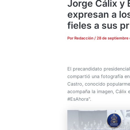
Jorge Cálix y
expresan a lo
fieles a sus p
Por
Redacción
/
28 de septiembre
El precandidato presidencia
compartió una fotografía en
Castro, conocido popularme
acompaña la imagen, Cálix ex
#EsAhora".