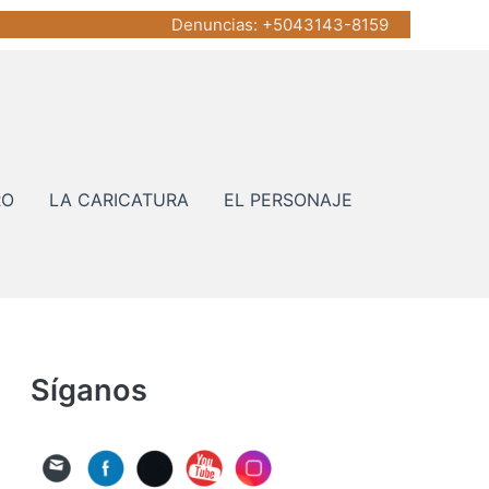
Denuncias
: +5043143-8159
RO
LA CARICATURA
EL PERSONAJE
Síganos