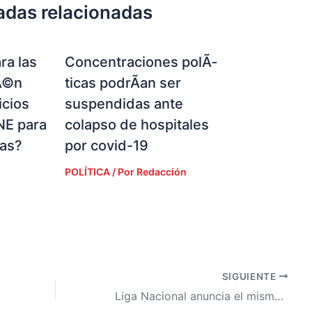
adas relacionadas
ra las
Concentraciones polÃ­
Ã©n
ticas podrÃ­an ser
icios
suspendidas ante
NE para
colapso de hospitales
ias?
por covid-19
POLÍTICA
/ Por
Redacción
SIGUIENTE
Liga Nacional anuncia el mismo formato para el Clausura 2020-2021