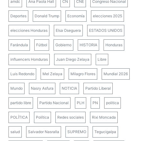
amdc
Ana Paola Hall
CN
CNE
Congreso Nacional
Deportes
Donald Trump
Economía
elecciones 2025
elecciones Honduras
Elsa Oseguera
ESTADOS UNIDOS
Farándula
Fútbol
Gobierno
HISTORIA
Honduras
influencers Honduras
Juan Diego Zelaya
Libre
Luis Redondo
Mel Zelaya
Milagro Flores
Mundial 2026
Mundo
Nasry Asfura
NOTICIA
Partido Liberal
partido libre
Partido Nacional
PLH
PN
politica
POLÍTICA
Política
Redes sociales
Rixi Moncada
salud
Salvador Nasralla
SUPREMO
Tegucigalpa