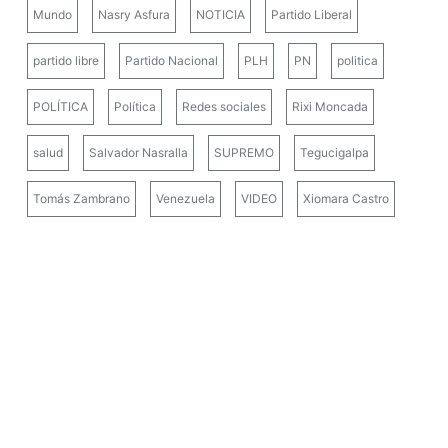
Mundo
Nasry Asfura
NOTICIA
Partido Liberal
partido libre
Partido Nacional
PLH
PN
politica
POLÍTICA
Política
Redes sociales
Rixi Moncada
salud
Salvador Nasralla
SUPREMO
Tegucigalpa
Tomás Zambrano
Venezuela
VIDEO
Xiomara Castro