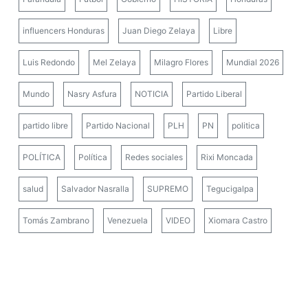
influencers Honduras
Juan Diego Zelaya
Libre
Luis Redondo
Mel Zelaya
Milagro Flores
Mundial 2026
Mundo
Nasry Asfura
NOTICIA
Partido Liberal
partido libre
Partido Nacional
PLH
PN
politica
POLÍTICA
Política
Redes sociales
Rixi Moncada
salud
Salvador Nasralla
SUPREMO
Tegucigalpa
Tomás Zambrano
Venezuela
VIDEO
Xiomara Castro