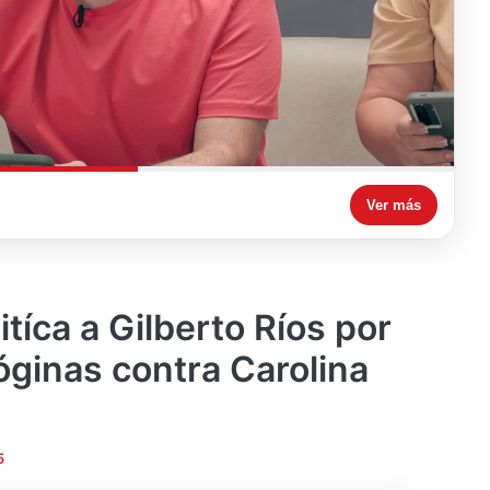
Ver más
itíca a Gilberto Ríos por
óginas contra Carolina
5