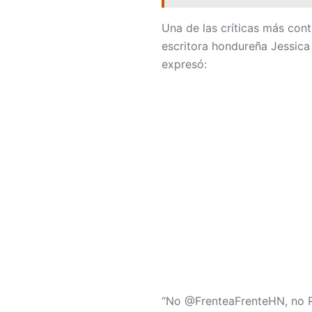
Una de las críticas más con
escritora hondureña Jessica 
expresó:
“No @FrenteaFrenteHN, no R