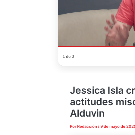
1 de 3
Jessica Isla cr
actitudes mis
Alduvin
Por
Redacción
/
9 de mayo de 202