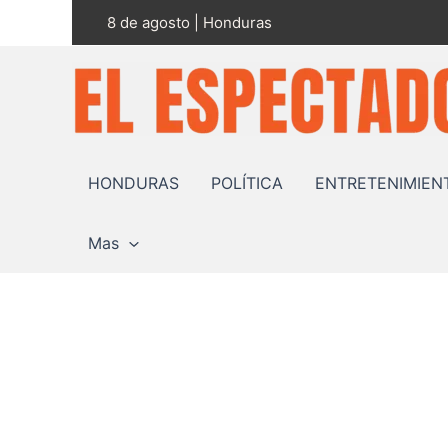
Ir
8 de agosto | Honduras
al
contenido
HONDURAS
POLÍTICA
ENTRETENIMIEN
Mas