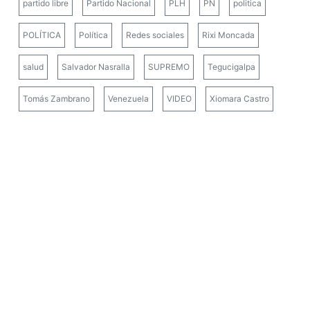
partido libre
Partido Nacional
PLH
PN
politica
POLÍTICA
Política
Redes sociales
Rixi Moncada
salud
Salvador Nasralla
SUPREMO
Tegucigalpa
Tomás Zambrano
Venezuela
VIDEO
Xiomara Castro