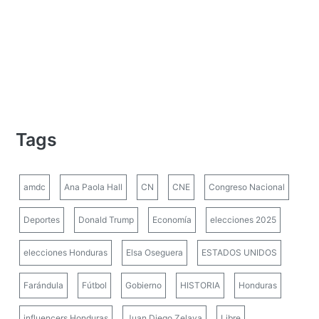
Tags
amdc
Ana Paola Hall
CN
CNE
Congreso Nacional
Deportes
Donald Trump
Economía
elecciones 2025
elecciones Honduras
Elsa Oseguera
ESTADOS UNIDOS
Farándula
Fútbol
Gobierno
HISTORIA
Honduras
influencers Honduras
Juan Diego Zelaya
Libre