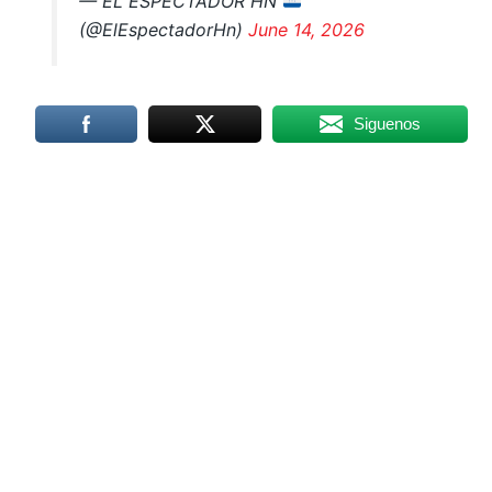
— EL ESPECTADOR HN
(@ElEspectadorHn)
June 14, 2026
Siguenos