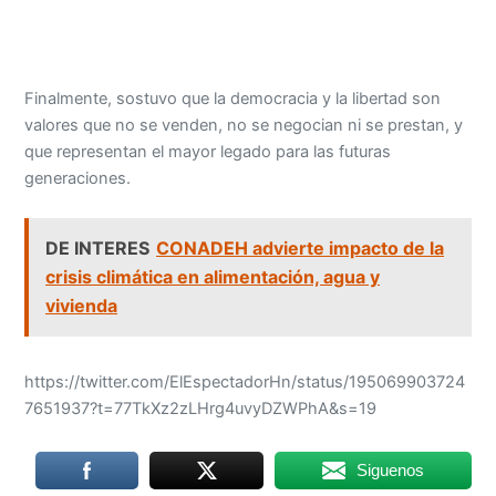
Finalmente, sostuvo que la democracia y la libertad son
valores que no se venden, no se negocian ni se prestan, y
que representan el mayor legado para las futuras
generaciones.
DE INTERES
CONADEH advierte impacto de la
crisis climática en alimentación, agua y
vivienda
https://twitter.com/ElEspectadorHn/status/195069903724
7651937?t=77TkXz2zLHrg4uvyDZWPhA&s=19
Siguenos