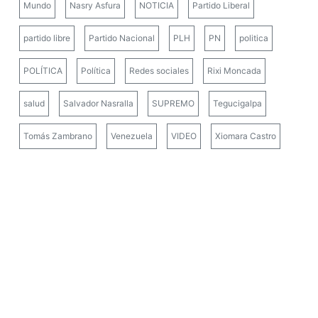
Mundo
Nasry Asfura
NOTICIA
Partido Liberal
partido libre
Partido Nacional
PLH
PN
politica
POLÍTICA
Política
Redes sociales
Rixi Moncada
salud
Salvador Nasralla
SUPREMO
Tegucigalpa
Tomás Zambrano
Venezuela
VIDEO
Xiomara Castro