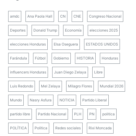
amdc
Ana Paola Hall
CN
CNE
Congreso Nacional
Deportes
Donald Trump
Economía
elecciones 2025
elecciones Honduras
Elsa Oseguera
ESTADOS UNIDOS
Farándula
Fútbol
Gobierno
HISTORIA
Honduras
influencers Honduras
Juan Diego Zelaya
Libre
Luis Redondo
Mel Zelaya
Milagro Flores
Mundial 2026
Mundo
Nasry Asfura
NOTICIA
Partido Liberal
partido libre
Partido Nacional
PLH
PN
politica
POLÍTICA
Política
Redes sociales
Rixi Moncada