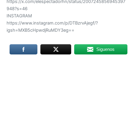
https://x.com/elespectadorhn/status/2007245856945397
948?s=46
INSTAGRAM
https://www.instagram.com/p/DTBzrvAjegf/?
igsh=MXB5cHpwdjRuMDY3eg==
Siguenos