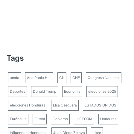
Tags
amdc
Ana Paola Hall
CN
CNE
Congreso Nacional
Deportes
Donald Trump
Economía
elecciones 2025
elecciones Honduras
Elsa Oseguera
ESTADOS UNIDOS
Farándula
Fútbol
Gobierno
HISTORIA
Honduras
influencers Honduras
Juan Diego Zelaya
Libre