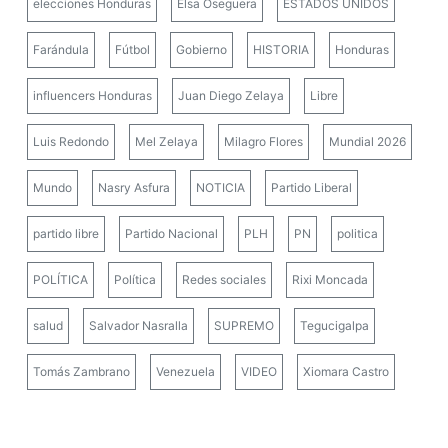
elecciones Honduras
Elsa Oseguera
ESTADOS UNIDOS
Farándula
Fútbol
Gobierno
HISTORIA
Honduras
influencers Honduras
Juan Diego Zelaya
Libre
Luis Redondo
Mel Zelaya
Milagro Flores
Mundial 2026
Mundo
Nasry Asfura
NOTICIA
Partido Liberal
partido libre
Partido Nacional
PLH
PN
politica
POLÍTICA
Política
Redes sociales
Rixi Moncada
salud
Salvador Nasralla
SUPREMO
Tegucigalpa
Tomás Zambrano
Venezuela
VIDEO
Xiomara Castro