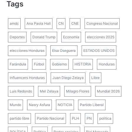
Tags
amdc
Ana Paola Hall
CN
CNE
Congreso Nacional
Deportes
Donald Trump
Economía
elecciones 2025
elecciones Honduras
Elsa Oseguera
ESTADOS UNIDOS
Farándula
Fútbol
Gobierno
HISTORIA
Honduras
influencers Honduras
Juan Diego Zelaya
Libre
Luis Redondo
Mel Zelaya
Milagro Flores
Mundial 2026
Mundo
Nasry Asfura
NOTICIA
Partido Liberal
partido libre
Partido Nacional
PLH
PN
politica
POLÍTICA
Política
Redes sociales
Rixi Moncada