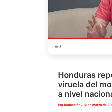
1 de 3
Honduras rep
viruela del m
a nivel nacion
Por
Redacción
/
12 de marzo de 2