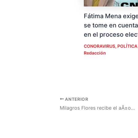
Fátima Mena exig
se tome en cuenta
en el proceso elec
CONORAVIRUS
,
POLÍTICA
Redacción
ANTERIOR
Milagros Flores recibe el aÃ±o cumpliendo 4 sueÃ±os de su plan de vida