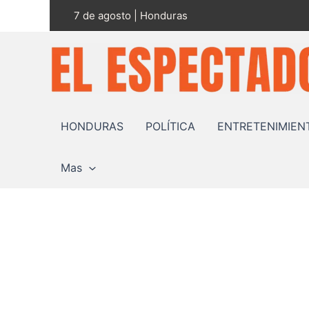
Ir
7 de agosto | Honduras
al
contenido
HONDURAS
POLÍTICA
ENTRETENIMIEN
Mas