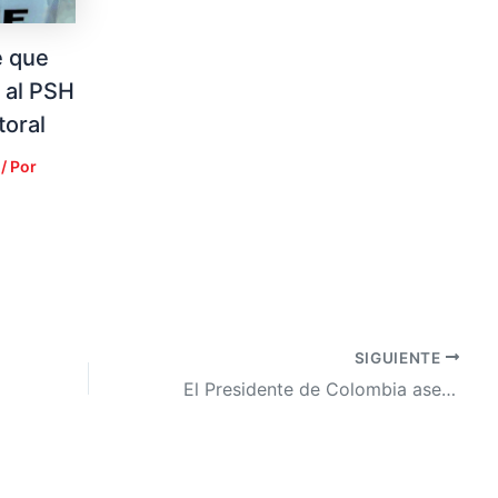
e que
 al PSH
toral
/ Por
SIGUIENTE
El Presidente de Colombia asevera que la extradiciÃ³n de JOH a EE. UU. hundiÃ³ la dignidad de Honduras