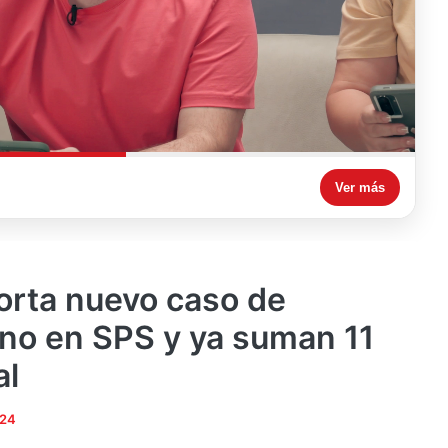
Ver más
orta nuevo caso de
ono en SPS y ya suman 11
al
024