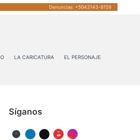
Denuncias
: +5043143-8159
RO
LA CARICATURA
EL PERSONAJE
Síganos