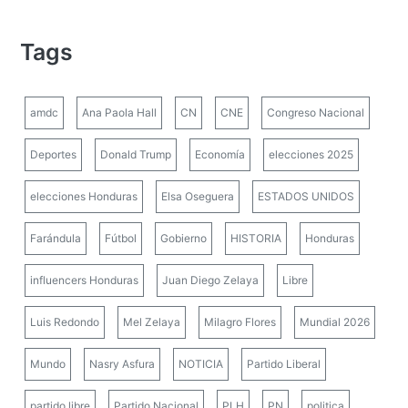
Tags
amdc
Ana Paola Hall
CN
CNE
Congreso Nacional
Deportes
Donald Trump
Economía
elecciones 2025
elecciones Honduras
Elsa Oseguera
ESTADOS UNIDOS
Farándula
Fútbol
Gobierno
HISTORIA
Honduras
influencers Honduras
Juan Diego Zelaya
Libre
Luis Redondo
Mel Zelaya
Milagro Flores
Mundial 2026
Mundo
Nasry Asfura
NOTICIA
Partido Liberal
partido libre
Partido Nacional
PLH
PN
politica