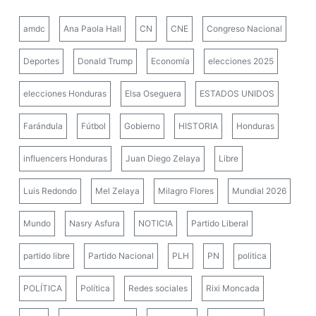
amdc
Ana Paola Hall
CN
CNE
Congreso Nacional
Deportes
Donald Trump
Economía
elecciones 2025
elecciones Honduras
Elsa Oseguera
ESTADOS UNIDOS
Farándula
Fútbol
Gobierno
HISTORIA
Honduras
influencers Honduras
Juan Diego Zelaya
Libre
Luis Redondo
Mel Zelaya
Milagro Flores
Mundial 2026
Mundo
Nasry Asfura
NOTICIA
Partido Liberal
partido libre
Partido Nacional
PLH
PN
politica
POLÍTICA
Política
Redes sociales
Rixi Moncada