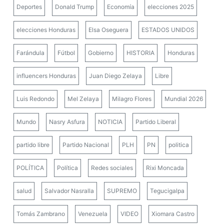
Deportes
Donald Trump
Economía
elecciones 2025
elecciones Honduras
Elsa Oseguera
ESTADOS UNIDOS
Farándula
Fútbol
Gobierno
HISTORIA
Honduras
influencers Honduras
Juan Diego Zelaya
Libre
Luis Redondo
Mel Zelaya
Milagro Flores
Mundial 2026
Mundo
Nasry Asfura
NOTICIA
Partido Liberal
partido libre
Partido Nacional
PLH
PN
politica
POLÍTICA
Política
Redes sociales
Rixi Moncada
salud
Salvador Nasralla
SUPREMO
Tegucigalpa
Tomás Zambrano
Venezuela
VIDEO
Xiomara Castro