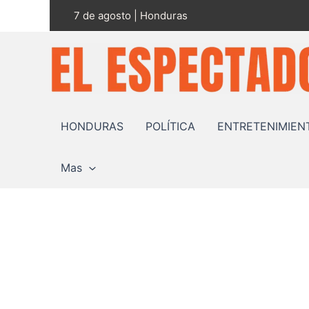
Ir
7 de agosto | Honduras
al
contenido
HONDURAS
POLÍTICA
ENTRETENIMIEN
Mas