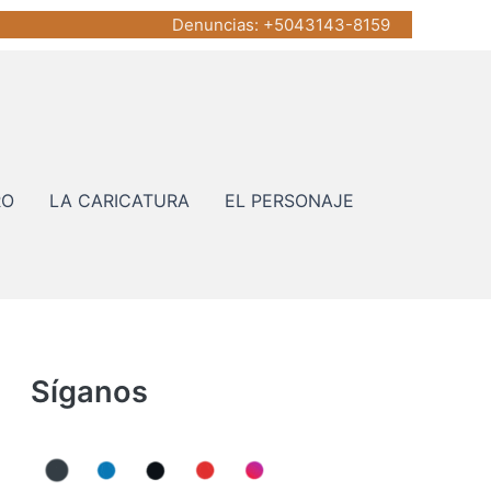
Denuncias
: +5043143-8159
RO
LA CARICATURA
EL PERSONAJE
Síganos