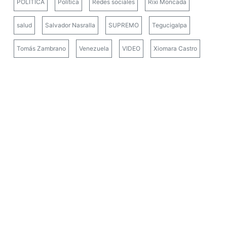
POLÍTICA
Política
Redes sociales
Rixi Moncada
salud
Salvador Nasralla
SUPREMO
Tegucigalpa
Tomás Zambrano
Venezuela
VIDEO
Xiomara Castro