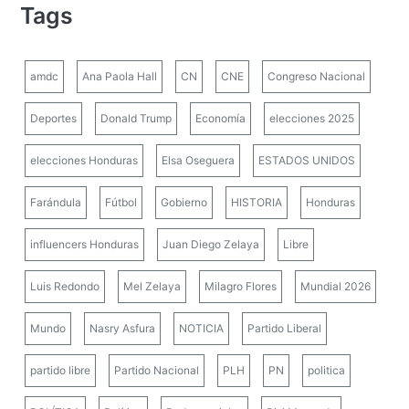
Tags
amdc
Ana Paola Hall
CN
CNE
Congreso Nacional
Deportes
Donald Trump
Economía
elecciones 2025
elecciones Honduras
Elsa Oseguera
ESTADOS UNIDOS
Farándula
Fútbol
Gobierno
HISTORIA
Honduras
influencers Honduras
Juan Diego Zelaya
Libre
Luis Redondo
Mel Zelaya
Milagro Flores
Mundial 2026
Mundo
Nasry Asfura
NOTICIA
Partido Liberal
partido libre
Partido Nacional
PLH
PN
politica