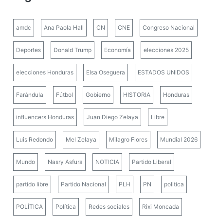
amdc
Ana Paola Hall
CN
CNE
Congreso Nacional
Deportes
Donald Trump
Economía
elecciones 2025
elecciones Honduras
Elsa Oseguera
ESTADOS UNIDOS
Farándula
Fútbol
Gobierno
HISTORIA
Honduras
influencers Honduras
Juan Diego Zelaya
Libre
Luis Redondo
Mel Zelaya
Milagro Flores
Mundial 2026
Mundo
Nasry Asfura
NOTICIA
Partido Liberal
partido libre
Partido Nacional
PLH
PN
politica
POLÍTICA
Política
Redes sociales
Rixi Moncada