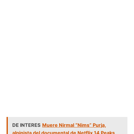
DE INTERES
Muere Nirmal “Nims” Purja,
alpinista del documental de Netflix 14 Peaks,