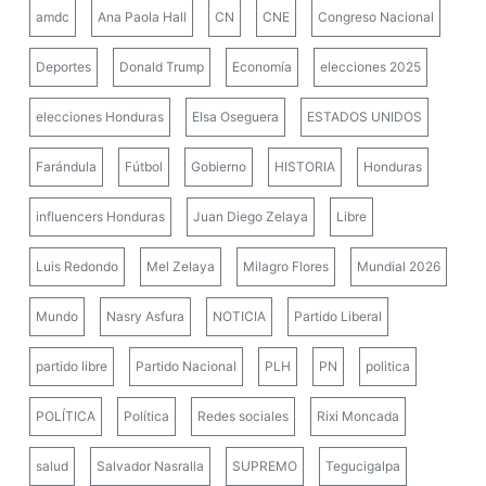
amdc
Ana Paola Hall
CN
CNE
Congreso Nacional
Deportes
Donald Trump
Economía
elecciones 2025
elecciones Honduras
Elsa Oseguera
ESTADOS UNIDOS
Farándula
Fútbol
Gobierno
HISTORIA
Honduras
influencers Honduras
Juan Diego Zelaya
Libre
Luis Redondo
Mel Zelaya
Milagro Flores
Mundial 2026
Mundo
Nasry Asfura
NOTICIA
Partido Liberal
partido libre
Partido Nacional
PLH
PN
politica
POLÍTICA
Política
Redes sociales
Rixi Moncada
salud
Salvador Nasralla
SUPREMO
Tegucigalpa