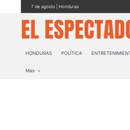
Ir
7 de agosto | Honduras
al
contenido
HONDURAS
POLÍTICA
ENTRETENIMIEN
Mas