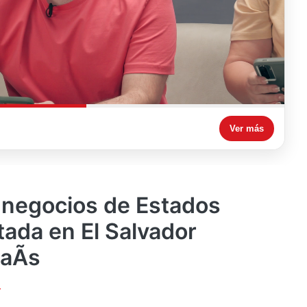
Ver más
 negocios de Estados
tada en El Salvador
aÃ­s
4