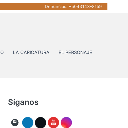
Denuncias
: +5043143-8159
RO
LA CARICATURA
EL PERSONAJE
Síganos