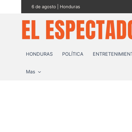
Ir
6 de agosto | Honduras
al
contenido
HONDURAS
POLÍTICA
ENTRETENIMIEN
Mas