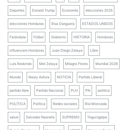
Deportes
Donald Trump
Economía
elecciones 2025
elecciones Honduras
Elsa Oseguera
ESTADOS UNIDOS
Farándula
Fútbol
Gobierno
HISTORIA
Honduras
influencers Honduras
Juan Diego Zelaya
Libre
Luis Redondo
Mel Zelaya
Milagro Flores
Mundial 2026
Mundo
Nasry Asfura
NOTICIA
Partido Liberal
partido libre
Partido Nacional
PLH
PN
politica
POLÍTICA
Política
Redes sociales
Rixi Moncada
salud
Salvador Nasralla
SUPREMO
Tegucigalpa