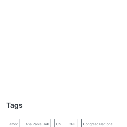
Tags
amdc
Ana Paola Hall
CN
CNE
Congreso Nacional