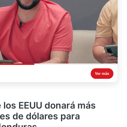
Ver más
e los EEUU donará más
nes de dólares para
Honduras