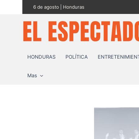
Ir
6 de agosto | Honduras
al
contenido
HONDURAS
POLÍTICA
ENTRETENIMIEN
Mas