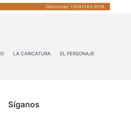
Denuncias
: +5043143-8159
RO
LA CARICATURA
EL PERSONAJE
Síganos