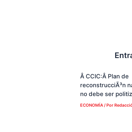
Entr
Â CCIC:Â Plan de
reconstrucciÃ³n n
no debe ser politi
ECONOMÍA
/ Por
Redacci