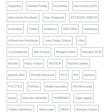
Deportes
Donald Trump
Economía
elecciones 2025
elecciones Honduras
Elsa Oseguera
ESTADOS UNIDOS
Farándula
Fútbol
Gobierno
HISTORIA
Honduras
influencers Honduras
Juan Diego Zelaya
Libre
Luis Redondo
Mel Zelaya
Milagro Flores
Mundial 2026
Mundo
Nasry Asfura
NOTICIA
Partido Liberal
partido libre
Partido Nacional
PLH
PN
politica
POLÍTICA
Política
Redes sociales
Rixi Moncada
salud
Salvador Nasralla
SUPREMO
Tegucigalpa
Tomás Zambrano
Venezuela
VIDEO
Xiomara Castro