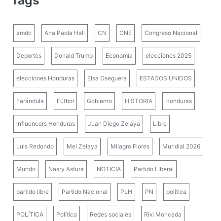
amdc
Ana Paola Hall
CN
CNE
Congreso Nacional
Deportes
Donald Trump
Economía
elecciones 2025
elecciones Honduras
Elsa Oseguera
ESTADOS UNIDOS
Farándula
Fútbol
Gobierno
HISTORIA
Honduras
influencers Honduras
Juan Diego Zelaya
Libre
Luis Redondo
Mel Zelaya
Milagro Flores
Mundial 2026
Mundo
Nasry Asfura
NOTICIA
Partido Liberal
partido libre
Partido Nacional
PLH
PN
politica
POLÍTICA
Política
Redes sociales
Rixi Moncada