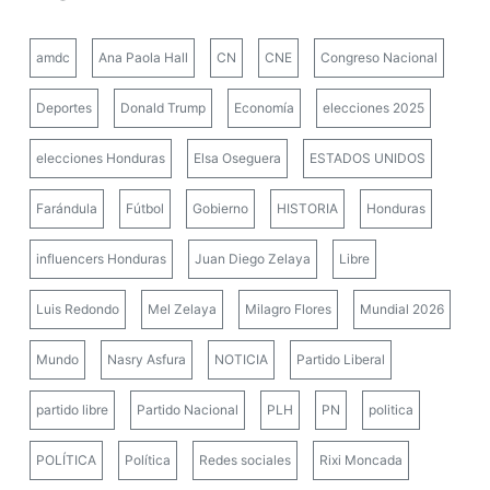
amdc
Ana Paola Hall
CN
CNE
Congreso Nacional
Deportes
Donald Trump
Economía
elecciones 2025
elecciones Honduras
Elsa Oseguera
ESTADOS UNIDOS
Farándula
Fútbol
Gobierno
HISTORIA
Honduras
influencers Honduras
Juan Diego Zelaya
Libre
Luis Redondo
Mel Zelaya
Milagro Flores
Mundial 2026
Mundo
Nasry Asfura
NOTICIA
Partido Liberal
partido libre
Partido Nacional
PLH
PN
politica
POLÍTICA
Política
Redes sociales
Rixi Moncada