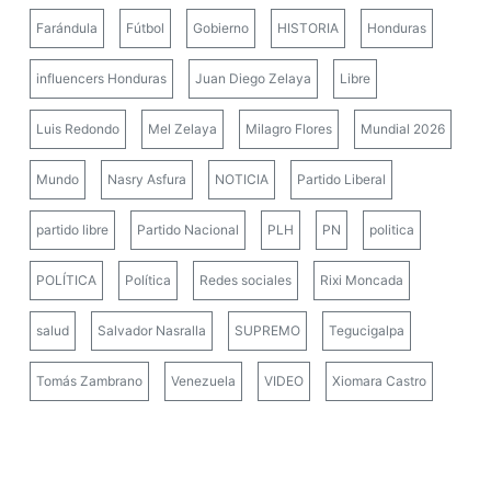
Farándula
Fútbol
Gobierno
HISTORIA
Honduras
influencers Honduras
Juan Diego Zelaya
Libre
Luis Redondo
Mel Zelaya
Milagro Flores
Mundial 2026
Mundo
Nasry Asfura
NOTICIA
Partido Liberal
partido libre
Partido Nacional
PLH
PN
politica
POLÍTICA
Política
Redes sociales
Rixi Moncada
salud
Salvador Nasralla
SUPREMO
Tegucigalpa
Tomás Zambrano
Venezuela
VIDEO
Xiomara Castro