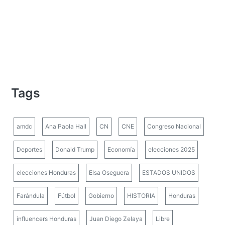
Tags
amdc
Ana Paola Hall
CN
CNE
Congreso Nacional
Deportes
Donald Trump
Economía
elecciones 2025
elecciones Honduras
Elsa Oseguera
ESTADOS UNIDOS
Farándula
Fútbol
Gobierno
HISTORIA
Honduras
influencers Honduras
Juan Diego Zelaya
Libre