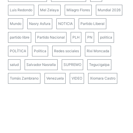
Luis Redondo
Mel Zelaya
Milagro Flores
Mundial 2026
Mundo
Nasry Asfura
NOTICIA
Partido Liberal
partido libre
Partido Nacional
PLH
PN
politica
POLÍTICA
Política
Redes sociales
Rixi Moncada
salud
Salvador Nasralla
SUPREMO
Tegucigalpa
Tomás Zambrano
Venezuela
VIDEO
Xiomara Castro