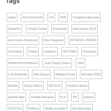
Tags
amdc
Ana Paola Hall
CN
CNE
Congreso Nacional
Deportes
Donald Trump
Economía
elecciones 2025
elecciones Honduras
Elsa Oseguera
ESTADOS UNIDOS
Farándula
Fútbol
Gobierno
HISTORIA
Honduras
influencers Honduras
Juan Diego Zelaya
Libre
Luis Redondo
Mel Zelaya
Milagro Flores
Mundial 2026
Mundo
Nasry Asfura
NOTICIA
Partido Liberal
partido libre
Partido Nacional
PLH
PN
politica
POLÍTICA
Política
Redes sociales
Rixi Moncada