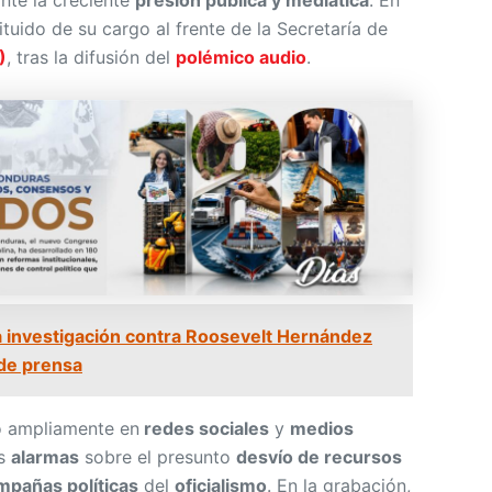
nte la creciente
presión pública y mediática
. En
tuido de su cargo al frente de la Secretaría de
)
, tras la difusión del
polémico audio
.
a investigación contra Roosevelt Hernández
 de prensa
do ampliamente en
redes sociales
y
medios
as
alarmas
sobre el presunto
desvío de recursos
mpañas políticas
del
oficialismo
. En la grabación,