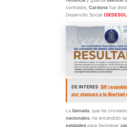
renuncia
y guarda
silencio
a
contraste,
Cardona
fue desti
Desarrollo Social
(SEDESOL
DE INTERES
SIP respald
por ataques a la libertad
La
llamada
, que ha circula
nacionales
, ha encendido l
estatales
para favorecer
ca