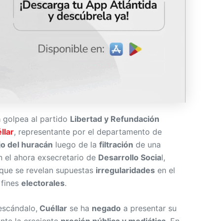
a
golpea al partido
Libertad y Refundación
llar
, representante por el departamento de
jo del huracán
luego de la
filtración
de una
 el ahora exsecretario de
Desarrollo Socia
l,
a que se revelan supuestas
irregularidades
en el
 fines
electorales
.
escándalo,
Cuéllar
se ha
negado
a presentar su