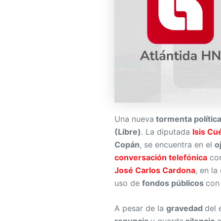
Una nueva
tormenta polític
(Libre)
. La diputada
Isis Cué
Copán
, se encuentra en el
o
conversación telefónica
con
José Carlos Cardona
, en l
uso de
fondos públicos
con
A pesar de la
gravedad
del 