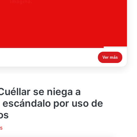
Ver más
Cuéllar se niega a
s escándalo por uso de
os
25