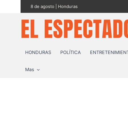
Ir
8 de agosto | Honduras
al
contenido
HONDURAS
POLÍTICA
ENTRETENIMIEN
Mas