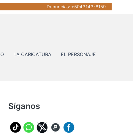
Denuncias
: +5043143-8159
RO
LA CARICATURA
EL PERSONAJE
Síganos