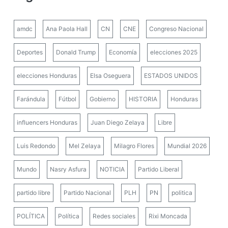
amdc
Ana Paola Hall
CN
CNE
Congreso Nacional
Deportes
Donald Trump
Economía
elecciones 2025
elecciones Honduras
Elsa Oseguera
ESTADOS UNIDOS
Farándula
Fútbol
Gobierno
HISTORIA
Honduras
influencers Honduras
Juan Diego Zelaya
Libre
Luis Redondo
Mel Zelaya
Milagro Flores
Mundial 2026
Mundo
Nasry Asfura
NOTICIA
Partido Liberal
partido libre
Partido Nacional
PLH
PN
politica
POLÍTICA
Política
Redes sociales
Rixi Moncada