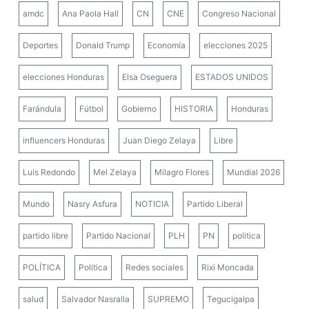
amdc
Ana Paola Hall
CN
CNE
Congreso Nacional
Deportes
Donald Trump
Economía
elecciones 2025
elecciones Honduras
Elsa Oseguera
ESTADOS UNIDOS
Farándula
Fútbol
Gobierno
HISTORIA
Honduras
influencers Honduras
Juan Diego Zelaya
Libre
Luis Redondo
Mel Zelaya
Milagro Flores
Mundial 2026
Mundo
Nasry Asfura
NOTICIA
Partido Liberal
partido libre
Partido Nacional
PLH
PN
politica
POLÍTICA
Política
Redes sociales
Rixi Moncada
salud
Salvador Nasralla
SUPREMO
Tegucigalpa