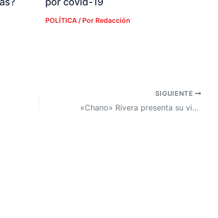
ias?
por covid-19
POLÍTICA
/ Por
Redacción
SIGUIENTE
«Chano» Rivera presenta su visión de país acompañado por autoridades del Partido Demócrata Cristiano