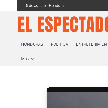
Ir
5 de agosto | Honduras
al
contenido
HONDURAS
POLÍTICA
ENTRETENIMIEN
Mas