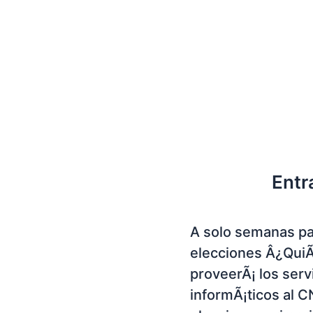
Entr
A solo semanas pa
elecciones Â¿Qui
proveerÃ¡ los serv
informÃ¡ticos al C