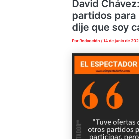
David Chávez:
partidos para 
dije que soy 
Por
Redacción
/
14 de junio de 20