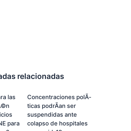
adas relacionadas
ra las
Concentraciones polÃ­
Ã©n
ticas podrÃ­an ser
icios
suspendidas ante
NE para
colapso de hospitales