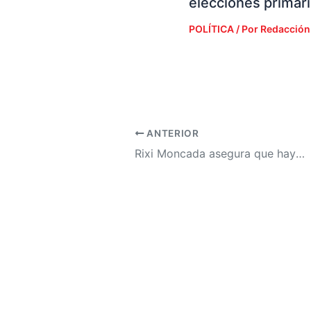
elecciones primar
POLÍTICA
/ Por
Redacción
ANTERIOR
Rixi Moncada asegura que hay que tener fe de nuevo en la justicia y en la instalación de la CICIH