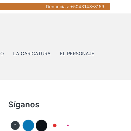
Denuncias
: +5043143-8159
RO
LA CARICATURA
EL PERSONAJE
Síganos