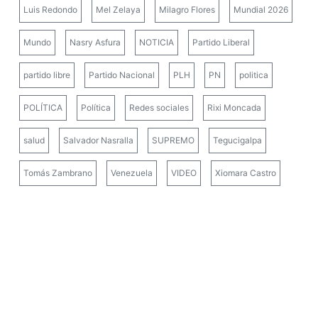
Luis Redondo
Mel Zelaya
Milagro Flores
Mundial 2026
Mundo
Nasry Asfura
NOTICIA
Partido Liberal
partido libre
Partido Nacional
PLH
PN
politica
POLÍTICA
Política
Redes sociales
Rixi Moncada
salud
Salvador Nasralla
SUPREMO
Tegucigalpa
Tomás Zambrano
Venezuela
VIDEO
Xiomara Castro