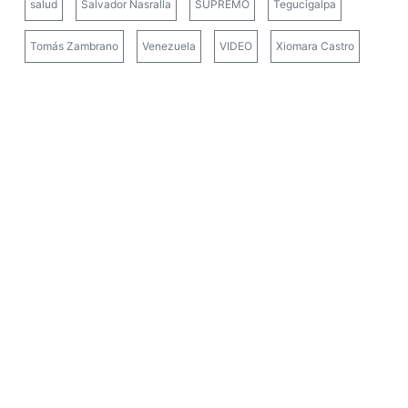
salud
Salvador Nasralla
SUPREMO
Tegucigalpa
Tomás Zambrano
Venezuela
VIDEO
Xiomara Castro