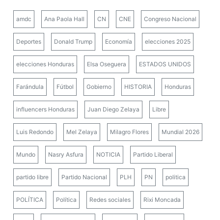
amdc
Ana Paola Hall
CN
CNE
Congreso Nacional
Deportes
Donald Trump
Economía
elecciones 2025
elecciones Honduras
Elsa Oseguera
ESTADOS UNIDOS
Farándula
Fútbol
Gobierno
HISTORIA
Honduras
influencers Honduras
Juan Diego Zelaya
Libre
Luis Redondo
Mel Zelaya
Milagro Flores
Mundial 2026
Mundo
Nasry Asfura
NOTICIA
Partido Liberal
partido libre
Partido Nacional
PLH
PN
politica
POLÍTICA
Política
Redes sociales
Rixi Moncada