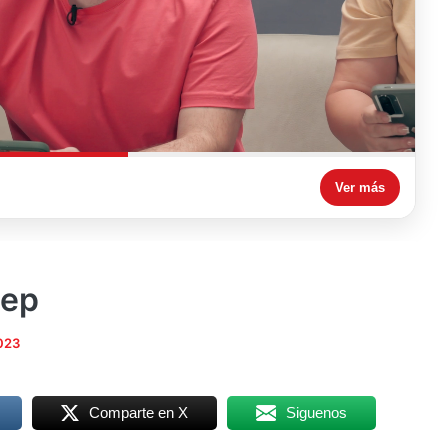
Ver más
hep
023
Comparte en X
Siguenos