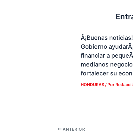
Entr
Â¡Buenas noticias!
Gobierno ayudarÃ¡
financiar a peque
medianos negocio
fortalecer su eco
HONDURAS
/ Por
Redacci
ANTERIOR