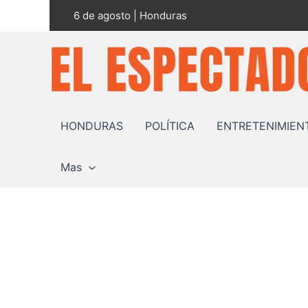
Ir
6 de agosto | Honduras
al
contenido
HONDURAS
POLÍTICA
ENTRETENIMIEN
Mas