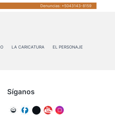
Denuncias
: +5043143-8159
RO
LA CARICATURA
EL PERSONAJE
Síganos