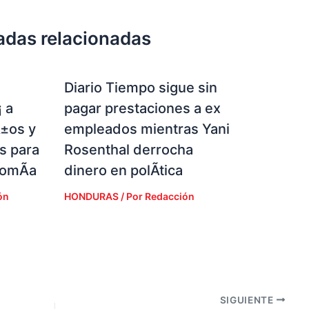
adas relacionadas
Diario Tiempo sigue sin
 a
pagar prestaciones a ex
Ã±os y
empleados mientras Yani
s para
Rosenthal derrocha
nomÃ­a
dinero en polÃ­tica
ón
HONDURAS
/ Por
Redacción
SIGUIENTE