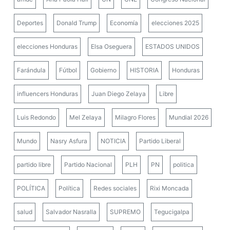
Deportes
Donald Trump
Economía
elecciones 2025
elecciones Honduras
Elsa Oseguera
ESTADOS UNIDOS
Farándula
Fútbol
Gobierno
HISTORIA
Honduras
influencers Honduras
Juan Diego Zelaya
Libre
Luis Redondo
Mel Zelaya
Milagro Flores
Mundial 2026
Mundo
Nasry Asfura
NOTICIA
Partido Liberal
partido libre
Partido Nacional
PLH
PN
politica
POLÍTICA
Política
Redes sociales
Rixi Moncada
salud
Salvador Nasralla
SUPREMO
Tegucigalpa