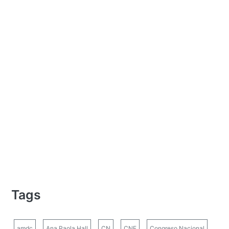
Tags
amdc
Ana Paola Hall
CN
CNE
Congreso Nacional